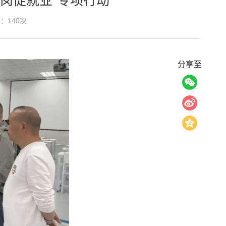
岗促就业”专项行动
览：
140
次
分享至