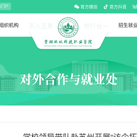
合门户
官方微信
官方抖音
组织机构
招生就
党政部门
教学部门
招生处
就业处
对外合作与就业处