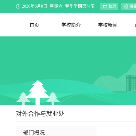
2026年8月8日 星期六 春季学期第74周
校历
融
首页
学校简介
学校新闻
学校概况
办学理念
资环视界
联系我们
新闻速递
院系动态
行业新闻
合作交流
媒体聚焦
公示公告
教务公告
迎评促建
对外合作与就业处
部门概况