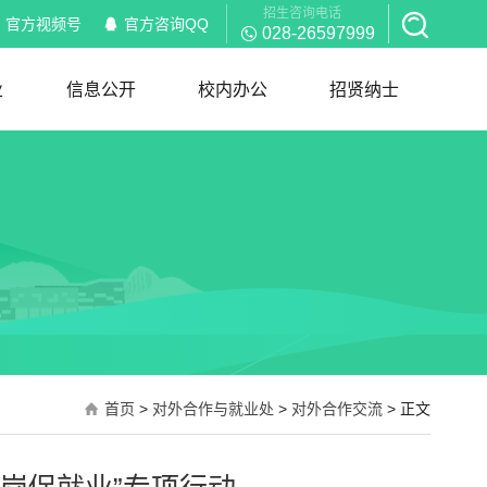
招生咨询电话
官方视频号
官方咨询QQ
028-26597999
业
信息公开
校内办公
招贤纳士
信息公开
校内通知
部门职能
岗位职责
红头文件
规章制度
下载服务
招聘信息
简历模板
首页
>
对外合作与就业处
>
对外合作交流
> 正文