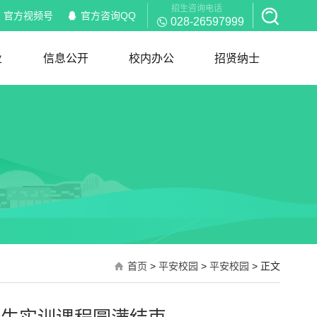
招生咨询电话
官方视频号
官方咨询QQ
028-26597999
业
信息公开
校内办公
招贤纳士
信息公开
校内通知
部门职能
岗位职责
红头文件
规章制度
下载服务
招聘信息
简历模板
首页
>
平安校园
>
平安校园
> 正文