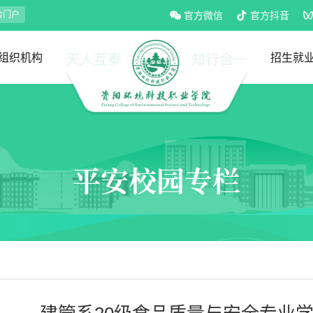
合门户
官方微信
官方抖音
组织机构
招生就
党政部门
教学部门
招生处
就业处
平安校园专栏