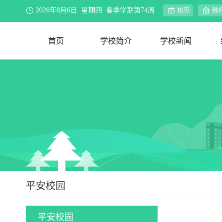
2026年8月6日 星期四 春季学期第74周
校历
融
首页
学校简介
学校新闻
学校概况
办学理念
资环视界
联系我们
新闻速递
院系动态
行业新闻
合作交流
媒体聚焦
公示公告
教务公告
迎评促建
平安校园
平安校园