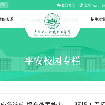
合门户
官方微信
官方抖音
组织机构
招生就
党政部门
教学部门
招生处
就业处
平安校园专栏