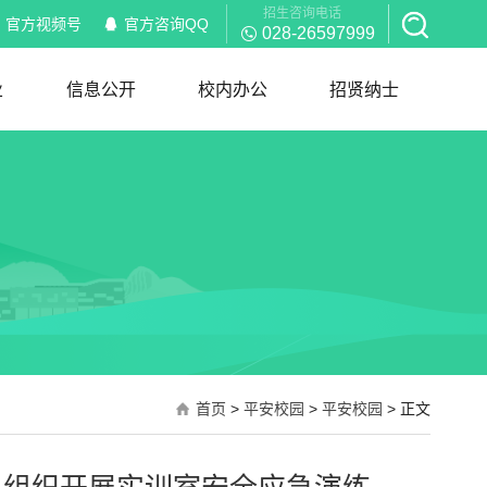
招生咨询电话
官方视频号
官方咨询QQ
028-26597999
业
信息公开
校内办公
招贤纳士
信息公开
校内通知
部门职能
岗位职责
红头文件
规章制度
下载服务
招聘信息
简历模板
首页
>
平安校园
>
平安校园
> 正文