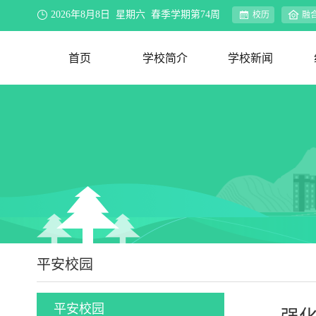
2026年8月8日 星期六 春季学期第74周
校历
融
首页
学校简介
学校新闻
学校概况
办学理念
资环视界
联系我们
新闻速递
院系动态
行业新闻
合作交流
媒体聚焦
公示公告
教务公告
迎评促建
平安校园
平安校园