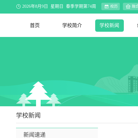
2026年8月9日 星期日 春季学期第74周
校历
融
首页
学校简介
学校新闻
学校概况
办学理念
资环视界
联系我们
新闻速递
院系动态
行业新闻
合作交流
媒体聚焦
公示公告
教务公告
迎评促建
学校新闻
新闻速递