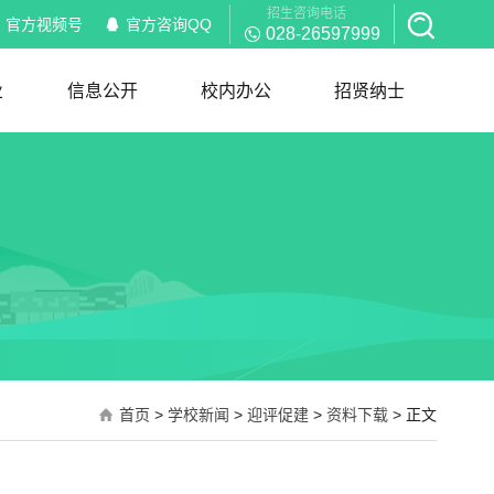
招生咨询电话
官方视频号
官方咨询QQ
028-26597999
业
信息公开
校内办公
招贤纳士
信息公开
校内通知
部门职能
岗位职责
红头文件
规章制度
下载服务
招聘信息
简历模板
首页
>
学校新闻
>
迎评促建
>
资料下载
> 正文