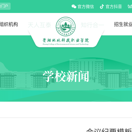
合门户
官方微信
官方抖音
组织机构
招生就
党政部门
教学部门
招生处
就业处
学校新闻