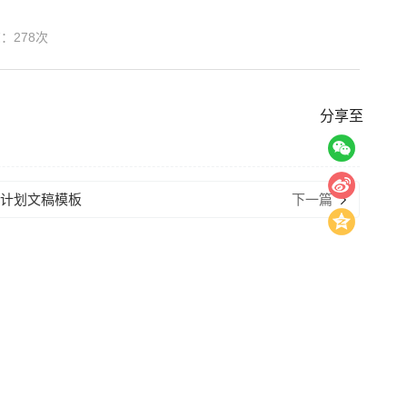
览：
278
次
分享至
、计划文稿模板
下一篇